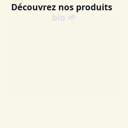
Découvrez nos produits
bio 🌱
locaux 🌊
authentiques 🌾
sains 🏃‍♀️
fait-maison 🏡
frais 🥐
bio 🌱
locaux 🌊
authentiques 🌾
sains 🏃‍♀️
fait-maison 🏡